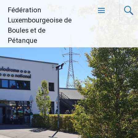
Aller
Fédération
au
contenu
Luxembourgeoise de
principal
Boules et de
Pétanque