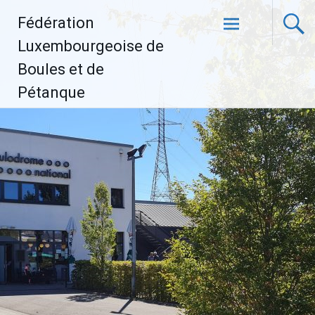
Aller
Fédération
au
contenu
Luxembourgeoise de
principal
Boules et de
Pétanque