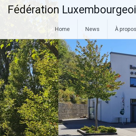
Aller
Fédération Luxembourgeoi
au
contenu
principal
Home
News
À propo