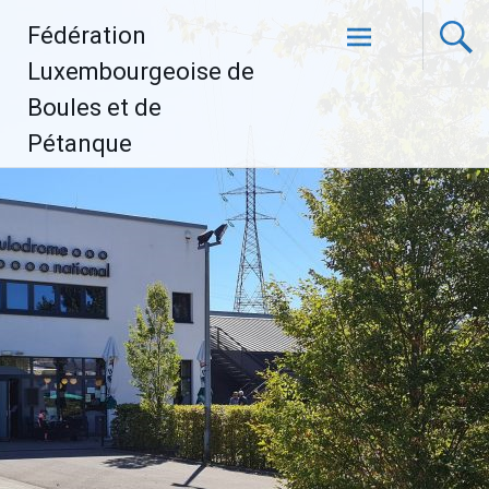
Aller
Fédération
au
contenu
Luxembourgeoise de
principal
Boules et de
Pétanque