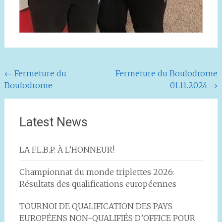
Navigation
←
Fermeture du
Fermeture du Boulodrome
Boulodrome
01.11.2024
→
de
l'article
Latest News
LA F.L.B.P. À L’HONNEUR!
Championnat du monde triplettes 2026:
Résultats des qualifications européennes
TOURNOI DE QUALIFICATION DES PAYS
EUROPÉENS NON-QUALIFIÉS D’OFFICE POUR