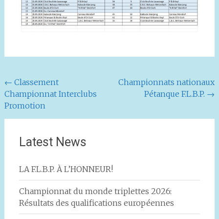
Navigation
←
Classement
Championnats nationaux
Championnat Interclubs
Pétanque F.L.B.P.
→
de
Promotion
l'article
Latest News
LA F.L.B.P. À L’HONNEUR!
Championnat du monde triplettes 2026:
Résultats des qualifications européennes