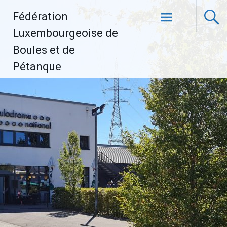
Aller
Fédération
au
contenu
Luxembourgeoise de
principal
Boules et de
Pétanque