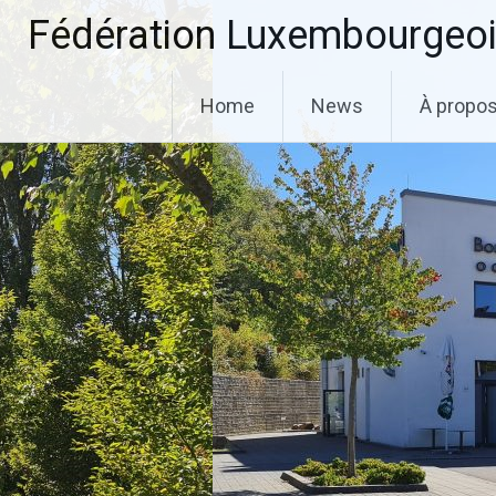
Aller
Fédération Luxembourgeoi
au
contenu
principal
Home
News
À propo