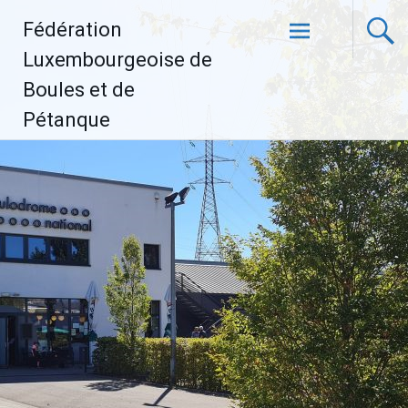
Aller
Fédération
au
contenu
Luxembourgeoise de
principal
Boules et de
Pétanque