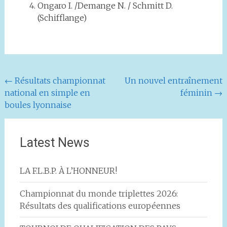
Ongaro I. /Demange N. / Schmitt D.
(Schifflange)
Navigation
←
Résultats championnat
Un nouvel entraînement
national en simple en
féminin
→
de
boules lyonnaise
l'article
Latest News
LA F.L.B.P. À L’HONNEUR!
Championnat du monde triplettes 2026:
Résultats des qualifications européennes