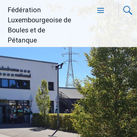
Aller
Fédération
au
contenu
Luxembourgeoise de
principal
Boules et de
Pétanque