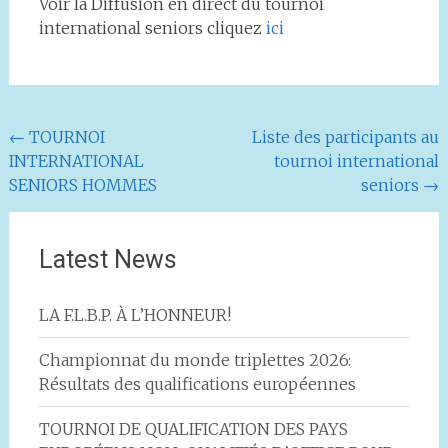
Voir la Diffusion en direct du tournoi
international seniors cliquez
ici
Navigation
←
TOURNOI
Liste des participants au
INTERNATIONAL
tournoi international
de
SENIORS HOMMES
seniors
→
l'article
Latest News
LA F.L.B.P. À L’HONNEUR!
Championnat du monde triplettes 2026:
Résultats des qualifications européennes
TOURNOI DE QUALIFICATION DES PAYS