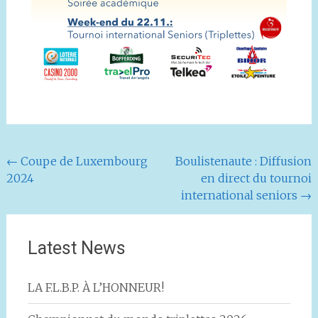
Navigation
←
Coupe de Luxembourg
Boulistenaute : Diffusion
2024
en direct du tournoi
de
international seniors
→
l'article
Latest News
LA F.L.B.P. À L’HONNEUR!