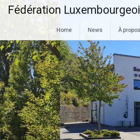
Aller
Fédération Luxembourgeoi
au
contenu
principal
Home
News
À propo