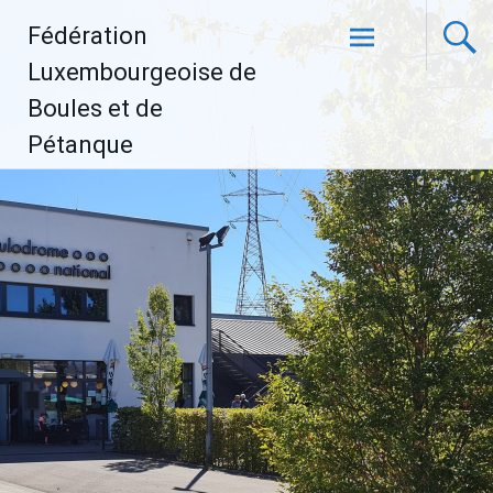
Aller
Fédération
au
contenu
Luxembourgeoise de
principal
Boules et de
Pétanque