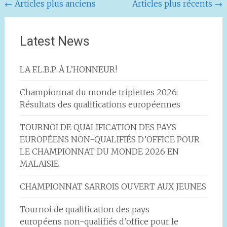
Navigation
←
Articles plus anciens
Articles plus récents
→
au
sein
Latest News
des
articles
LA F.L.B.P. À L’HONNEUR!
Championnat du monde triplettes 2026:
Résultats des qualifications européennes
TOURNOI DE QUALIFICATION DES PAYS
EUROPÉENS NON-QUALIFIÉS D’OFFICE POUR
LE CHAMPIONNAT DU MONDE 2026 EN
MALAISIE
CHAMPIONNAT SARROIS OUVERT AUX JEUNES
Tournoi de qualification des pays
européens non-qualifiés d’office pour le