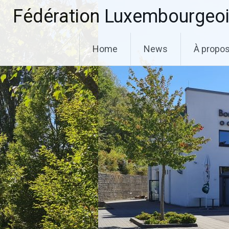
Aller
Fédération Luxembourgeoi
au
contenu
principal
Home
News
À propo