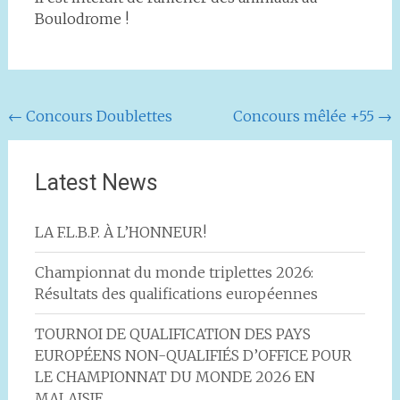
Boulodrome !
Navigation
←
Concours Doublettes
Concours mêlée +55
→
de
l'article
Latest News
LA F.L.B.P. À L’HONNEUR!
Championnat du monde triplettes 2026:
Résultats des qualifications européennes
TOURNOI DE QUALIFICATION DES PAYS
EUROPÉENS NON-QUALIFIÉS D’OFFICE POUR
LE CHAMPIONNAT DU MONDE 2026 EN
MALAISIE