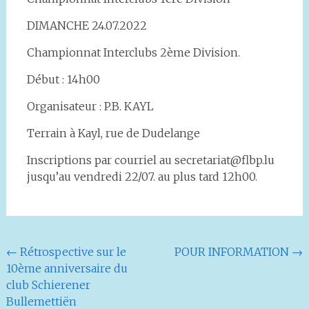
DIMANCHE 24.07.2022
Championnat Interclubs 2ème Division.
Début : 14h00
Organisateur : P.B. KAYL
Terrain à Kayl, rue de Dudelange
Inscriptions par courriel au secretariat@flbp.lu
jusqu’au vendredi 22/07. au plus tard 12h00.
Navigation
←
Rétrospective sur le
POUR INFORMATION
→
10ème anniversaire du
de
club Schierener
l'article
Bullemettiën