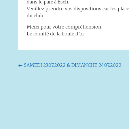
dans le parc à Esch.
Veuillez prendre vos dispositions car les pla
du club.
Merci pour votre compréhension.
Le comité de la boule d’or
Navigation
←
SAMEDI 23.07.2022 & DIMANCHE 24.07.2022
de
l'article