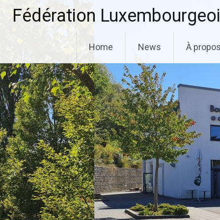
Aller
Fédération Luxembourgeoi
au
contenu
principal
Home
News
À propo