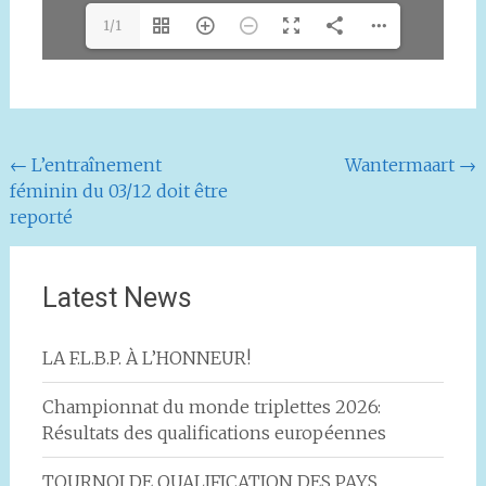
1/1
Navigation
←
L’entraînement
Wantermaart
→
féminin du 03/12 doit être
de
reporté
l'article
Latest News
LA F.L.B.P. À L’HONNEUR!
Championnat du monde triplettes 2026:
Résultats des qualifications européennes
TOURNOI DE QUALIFICATION DES PAYS