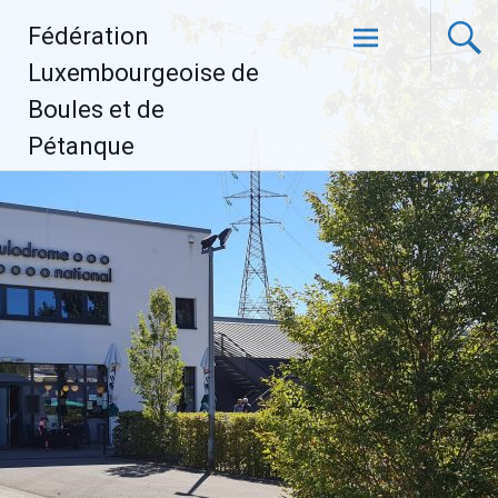
Aller
Fédération
au
contenu
Luxembourgeoise de
principal
Boules et de
Pétanque