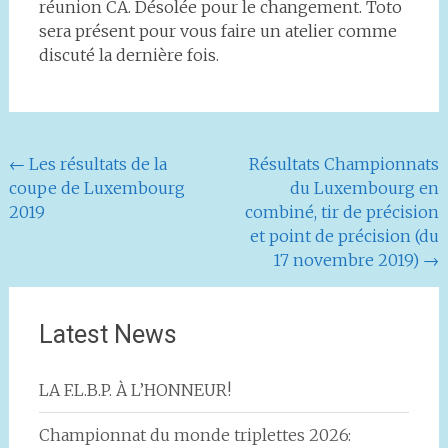
réunion CA. Désolée pour le changement. Toto
sera présent pour vous faire un atelier comme
discuté la dernière fois.
Navigation
←
Les résultats de la
Résultats Championnats
coupe de Luxembourg
du Luxembourg en
de
2019
combiné, tir de précision
l'article
et point de précision (du
17 novembre 2019)
→
Latest News
LA F.L.B.P. À L’HONNEUR!
Championnat du monde triplettes 2026: