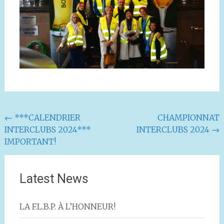
Navigation
←
***CALENDRIER
CHAMPIONNAT
INTERCLUBS 2024***
INTERCLUBS 2024
→
de
IMPORTANT!
l'article
Latest News
LA F.L.B.P. À L’HONNEUR!