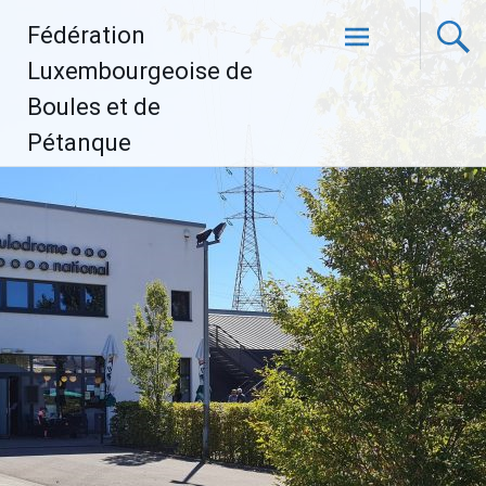
Aller
Fédération
au
contenu
Luxembourgeoise de
principal
Boules et de
Pétanque