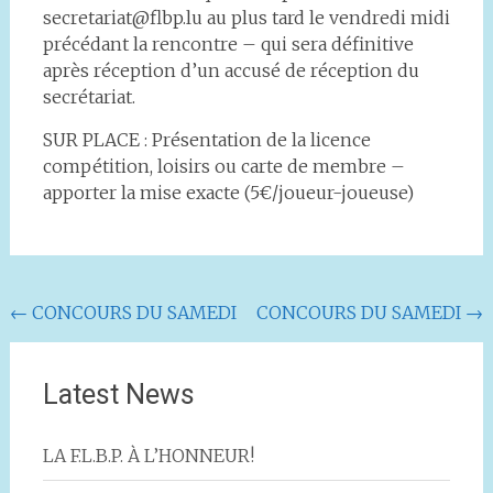
secretariat@flbp.lu au plus tard le vendredi midi
précédant la rencontre – qui sera définitive
après réception d’un accusé de réception du
secrétariat.
SUR PLACE : Présentation de la licence
compétition, loisirs ou carte de membre –
apporter la mise exacte (5€/joueur-joueuse)
Navigation
←
CONCOURS DU SAMEDI
CONCOURS DU SAMEDI
→
de
l'article
Latest News
LA F.L.B.P. À L’HONNEUR!