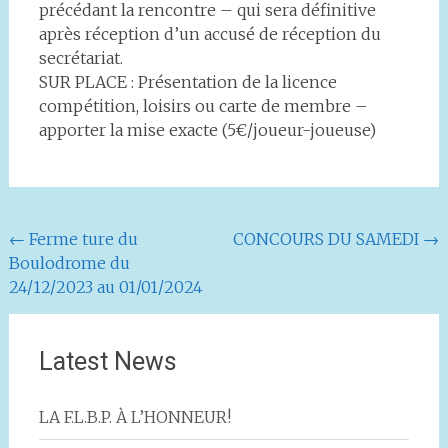
précédant la rencontre – qui sera définitive
après réception d’un accusé de réception du
secrétariat.
SUR PLACE : Présentation de la licence
compétition, loisirs ou carte de membre –
apporter la mise exacte (5€/joueur-joueuse)
Navigation
←
Ferme ture du
CONCOURS DU SAMEDI
→
Boulodrome du
de
24/12/2023 au 01/01/2024
l'article
Latest News
LA F.L.B.P. À L’HONNEUR!