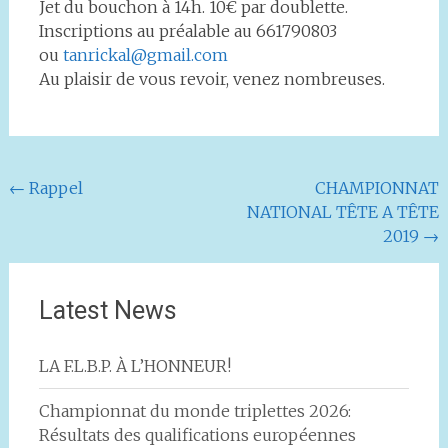
Jet du bouchon à 14h. 10€ par doublette.
Inscriptions au préalable au 661790803
ou
tanrickal@gmail.com
Au plaisir de vous revoir, venez nombreuses.
Navigation
←
Rappel
CHAMPIONNAT
NATIONAL TÊTE A TÊTE
de
2019
→
l'article
Latest News
LA F.L.B.P. À L’HONNEUR!
Championnat du monde triplettes 2026:
Résultats des qualifications européennes