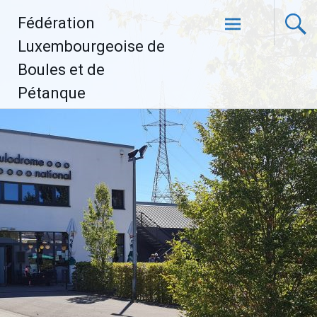
Aller
Fédération
au
contenu
Luxembourgeoise de
principal
Boules et de
Pétanque