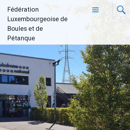
Aller
Fédération
au
contenu
Luxembourgeoise de
principal
Boules et de
Pétanque