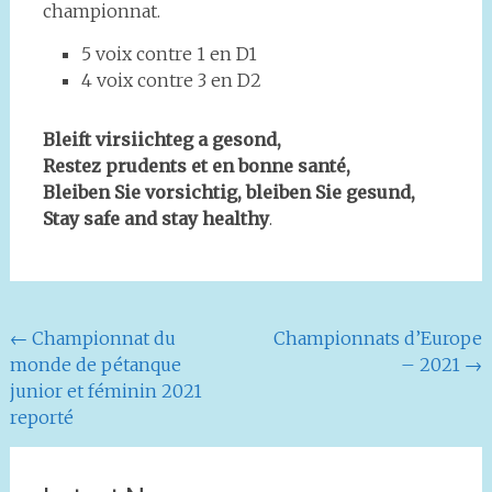
championnat.
5 voix contre 1 en D1
4 voix contre 3 en D2
Bleift virsiichteg a gesond,
Restez prudents et en bonne santé,
Bleiben Sie vorsichtig, bleiben Sie gesund,
Stay safe and stay healthy
.
Navigation
←
Championnat du
Championnats d’Europe
monde de pétanque
– 2021
→
de
junior et féminin 2021
l'article
reporté