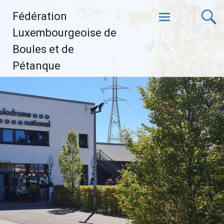
Aller
Fédération
au
contenu
Luxembourgeoise de
principal
Boules et de
Pétanque