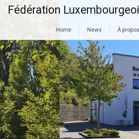
Aller
Fédération Luxembourgeoi
au
contenu
principal
Home
News
À propo