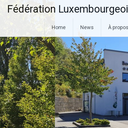
Aller
Fédération Luxembourgeoi
au
contenu
principal
Home
News
À propo