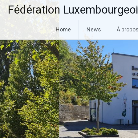
Aller
Fédération Luxembourgeoi
au
contenu
principal
Home
News
À propo