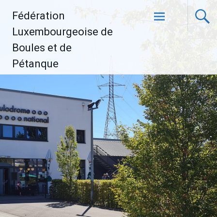
Aller
Fédération
au
contenu
Luxembourgeoise de
principal
Boules et de
Pétanque