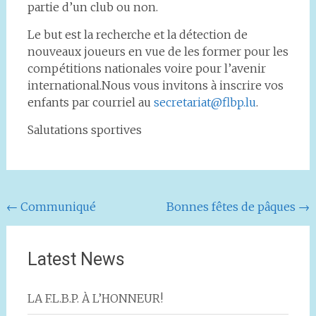
partie d’un club ou non.
Le but est la recherche et la détection de
nouveaux joueurs en vue de les former pour les
compétitions nationales voire pour l’avenir
international.Nous vous invitons à inscrire vos
enfants par courriel au
secretariat@flbp.lu
.
Salutations sportives
Navigation
←
Communiqué
Bonnes fêtes de pâques
→
de
l'article
Latest News
LA F.L.B.P. À L’HONNEUR!