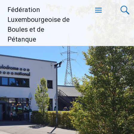
Aller
Fédération
au
contenu
Luxembourgeoise de
principal
Boules et de
Pétanque