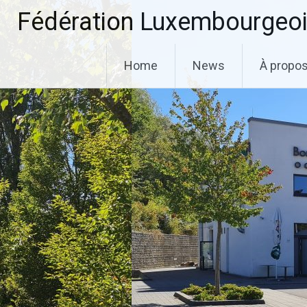
Aller
Fédération Luxembourgeoi
au
contenu
principal
Home
News
À propo