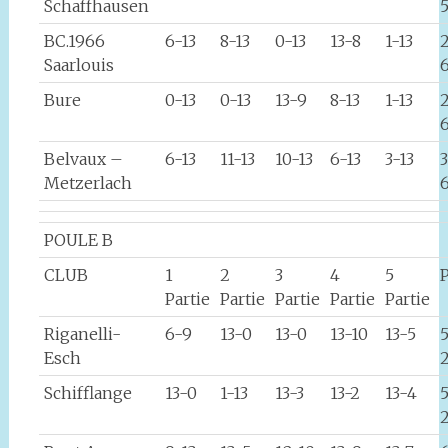
Schaffhausen
BC.1966
6-13
8-13
0-13
13-8
1-13
Saarlouis
Bure
0-13
0-13
13-9
8-13
1-13
Belvaux –
6-13
11-13
10-13
6-13
3-13
Metzerlach
POULE B
CLUB
1
2
3
4
5
P
Partie
Partie
Partie
Partie
Partie
Riganelli-
6-9
13-0
13-0
13-10
13-5
Esch
Schifflange
13-0
1-13
13-3
13-2
13-4
5