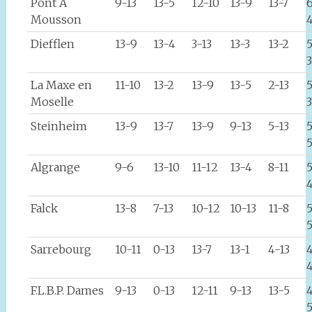
Pont A
9-13
13-5
12-10
13-9
13-7
Mousson
Diefflen
13-9
13-4
3-13
13-3
13-2
3
La Maxe en
11-10
13-2
13-9
13-5
2-13
Moselle
Steinheim
13-9
13-7
13-9
9-13
5-13
5
5
Algrange
9-6
13-10
11-12
13-4
8-11
4
Falck
13-8
7-13
10-12
10-13
11-8
5
Sarrebourg
10-11
0-13
13-7
13-1
4-13
F.L.B.P. Dames
9-13
0-13
12-11
9-13
13-5
4