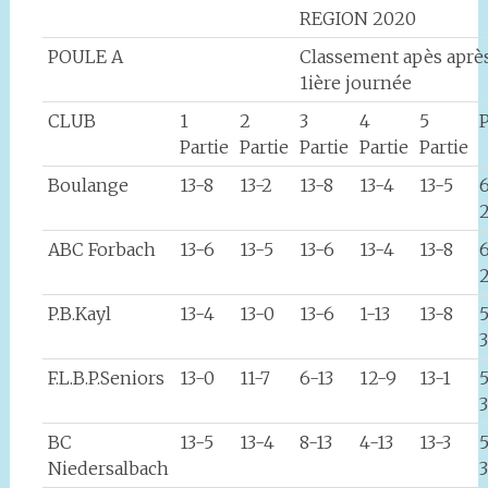
REGION 2020
POULE A
Classement apès après
1ière journée
CLUB
1
2
3
4
5
P
Partie
Partie
Partie
Partie
Partie
Boulange
13-8
13-2
13-8
13-4
13-5
ABC Forbach
13-6
13-5
13-6
13-4
13-8
P.B.Kayl
13-4
13-0
13-6
1-13
13-8
5
3
F.L.B.P.Seniors
13-0
11-7
6-13
12-9
13-1
BC
13-5
13-4
8-13
4-13
13-3
5
Niedersalbach