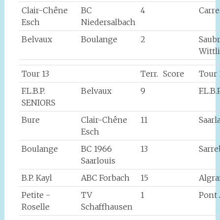
Clair-Chêne
BC
4
Carr
Esch
Niedersalbach
Belvaux
Boulange
2
Saub
Wittl
Tour 13
Terr.
Score
Tour 
F.L.B.P.
Belvaux
9
F.L.B
SENIORS
Bure
Clair-Chêne
11
Saarl
Esch
Boulange
BC 1966
13
Sarr
Saarlouis
B.P. Kayl
ABC Forbach
15
Algr
Petite -
TV
1
Pont
Roselle
Schaffhausen