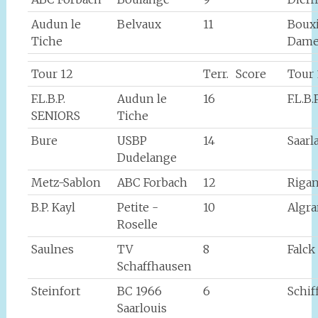
Audun le
Belvaux
11
Boux
Tiche
Dame
Tour 12
Terr.
Score
Tour 
F.L.B.P.
Audun le
16
F.L.B
SENIORS
Tiche
Bure
USBP
14
Saarl
Dudelange
Metz-Sablon
ABC Forbach
12
Rigan
B.P. Kayl
Petite -
10
Algr
Roselle
Saulnes
TV
8
Falck
Schaffhausen
Steinfort
BC 1966
6
Schif
Saarlouis