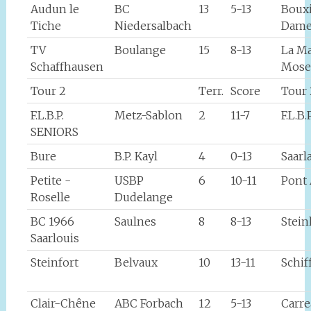
Audun le
BC
13
5-13
Boux
Tiche
Niedersalbach
Dame
TV
Boulange
15
8-13
La M
Schaffhausen
Mose
Tour 2
Terr.
Score
Tour 
F.L.B.P.
Metz-Sablon
2
11-7
F.L.B
SENIORS
Bure
B.P. Kayl
4
0-13
Saarl
Petite -
USBP
6
10-11
Pont
Roselle
Dudelange
BC 1966
Saulnes
8
8-13
Stei
Saarlouis
Steinfort
Belvaux
10
13-11
Schif
Clair-Chêne
ABC Forbach
12
5-13
Carr