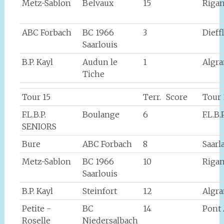
Metz-Sablon
Belvaux
15
Rigan
ABC Forbach
BC 1966
3
Dieff
Saarlouis
B.P. Kayl
Audun le
1
Algr
Tiche
Tour 15
Terr.
Score
Tour 
F.L.B.P.
Boulange
6
F.L.B
SENIORS
Bure
ABC Forbach
8
Saarl
Metz-Sablon
BC 1966
10
Rigan
Saarlouis
B.P. Kayl
Steinfort
12
Algr
Petite -
BC
14
Pont
Roselle
Niedersalbach