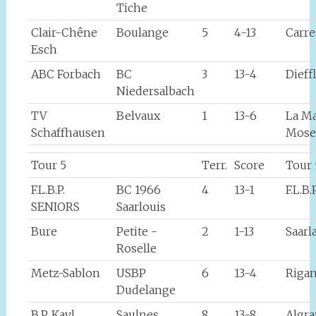
Tiche
Clair-Chêne
Boulange
5
4-13
Carr
Esch
ABC Forbach
BC
3
13-4
Dieff
Niedersalbach
TV
Belvaux
1
13-6
La M
Schaffhausen
Mose
Tour 5
Terr.
Score
Tour 
F.L.B.P.
BC 1966
4
13-1
F.L.B
SENIORS
Saarlouis
Bure
Petite -
2
1-13
Saarl
Roselle
Metz-Sablon
USBP
6
13-4
Rigan
Dudelange
B.P. Kayl
Saulnes
8
13-8
Algr