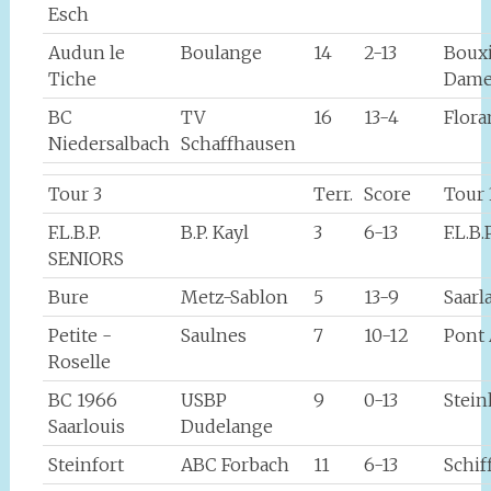
Esch
Audun le
Boulange
14
2-13
Boux
Tiche
Dame
BC
TV
16
13-4
Flor
Niedersalbach
Schaffhausen
Tour 3
Terr.
Score
Tour 
F.L.B.P.
B.P. Kayl
3
6-13
F.L.B
SENIORS
Bure
Metz-Sablon
5
13-9
Saarl
Petite -
Saulnes
7
10-12
Pont
Roselle
BC 1966
USBP
9
0-13
Stei
Saarlouis
Dudelange
Steinfort
ABC Forbach
11
6-13
Schif