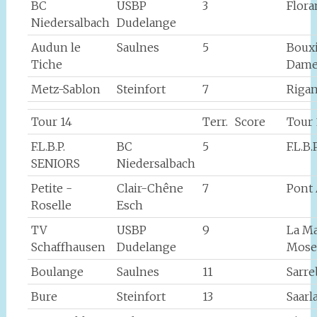
BC
USBP
3
Flor
Niedersalbach
Dudelange
Audun le
Saulnes
5
Boux
Tiche
Dame
Metz-Sablon
Steinfort
7
Rigan
Tour 14
Terr.
Score
Tour 
F.L.B.P.
BC
5
F.L.B
SENIORS
Niedersalbach
Petite -
Clair-Chêne
7
Pont
Roselle
Esch
TV
USBP
9
La M
Schaffhausen
Dudelange
Mose
Boulange
Saulnes
11
Sarr
Bure
Steinfort
13
Saarl