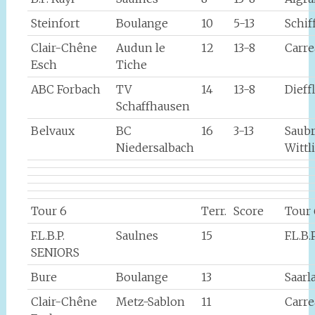
Steinfort
Boulange
10
5-13
Schif
Clair-Chêne
Audun le
12
13-8
Carr
Esch
Tiche
ABC Forbach
TV
14
13-8
Dieff
Schaffhausen
Belvaux
BC
16
3-13
Saub
Niedersalbach
Wittl
Tour 6
Terr.
Score
Tour 
F.L.B.P.
Saulnes
15
F.L.B
SENIORS
Bure
Boulange
13
Saarl
Clair-Chêne
Metz-Sablon
11
Carr