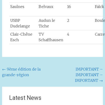
Saulnes
Belvaux
16
Falck
USBP
Audun le
2
Boule
Dudelange
Tiche
Clair-Chêne
TV
4
Carr
Esch
Schaffhausen
Navigation
←
9ème édition de la
IMPORTANT –
grande-région
IMPORTANT –
de
IMPORTANT
→
l'article
Latest News