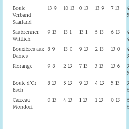
Boule
13-9
10-13
0-13
13-9
7-13
4
Verband
Saarland
Saubrenner
9-13
13-1
13-1
5-13
6-13
Wittlich
Bouxières aux
8-9
13-0
9-13
2-13
13-0
Dames
3
Florange
9-8
2-13
7-13
3-13
13-6
5
Boule d’Or
8-13
5-13
9-13
4-13
5-13
3
Esch
Carreau
0-13
4-13
1-13
1-13
0-13
Mondorf