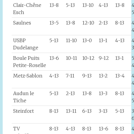
Clair-Chêne
13-8
5-13
13-10
4-13
13-8
Esch
Saulnes
13-5
13-8
12-10
2-13
8-13
USBP
5-13
11-10
13-0
13-1
4-13
Dudelange
3
Boule Puits
13-6
10-11
10-12
9-12
13-1
Petite-Roselle
Metz-Sablon
4-13
7-11
9-13
13-2
13-4
4
Audun le
5-13
2-13
13-8
13-3
8-13
4
Tiche
Steinfort
8-13
13-11
6-13
3-13
5-13
3
TV
8-13
4-13
8-13
13-6
8-13
4