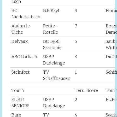
Esch
BC
B.P. Kayl
9
Flor
Niedersalbach
Audun le
Petite -
7
Boux
Tiche
Roselle
Dame
Belvaux
BC 1966
5
Saub
Saarlouis
Wittl
ABC Forbach
USBP
3
Dieff
Dudelange
Steinfort
TV
1
Schif
Schaffhausen
Tour 7
Terr.
Score
Tour 
F.L.B.P.
USBP
2
F.L.B
SENIORS
Dudelange
Bure
TV
4
Saarl