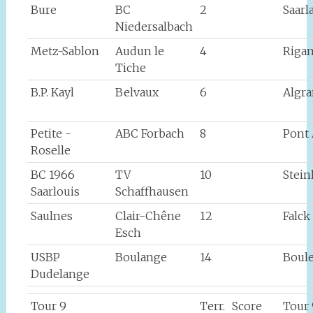
Bure
BC
2
Saarl
Niedersalbach
Metz-Sablon
Audun le
4
Rigan
Tiche
B.P. Kayl
Belvaux
6
Algr
Petite -
ABC Forbach
8
Pont
Roselle
BC 1966
TV
10
Stei
Saarlouis
Schaffhausen
Saulnes
Clair-Chêne
12
Falck
Esch
USBP
Boulange
14
Boule
Dudelange
Tour 9
Terr.
Score
Tour 