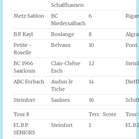
Schaffhausen
Metz-Sablon
BC
6
Rigan
Niedersalbach
B.P. Kayl
Boulange
8
Algr
Petite -
Belvaux
10
Pont
Roselle
BC 1966
Clair-Chêne
12
Stei
Saarlouis
Esch
ABC Forbach
Audun le
14
Dieff
Tiche
Steinfort
Saulnes
16
Schif
Tour 8
Terr.
Score
Tour 
F.L.B.P.
Steinfort
1
F.L.B
SENIORS