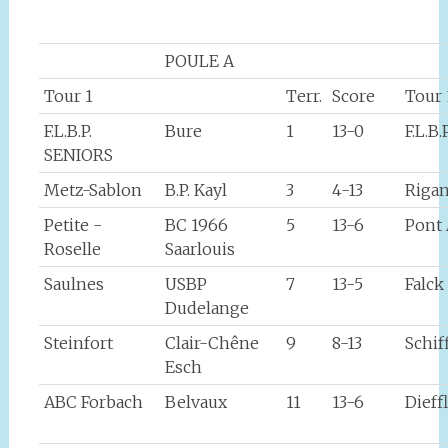
POULE A
Tour 1
Terr.
Score
Tour 
F.L.B.P.
Bure
1
13-0
F.L.B
SENIORS
Metz-Sablon
B.P. Kayl
3
4-13
Rigan
Petite -
BC 1966
5
13-6
Pont
Roselle
Saarlouis
Saulnes
USBP
7
13-5
Falck
Dudelange
Steinfort
Clair-Chêne
9
8-13
Schif
Esch
ABC Forbach
Belvaux
11
13-6
Dieff