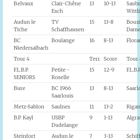
Belvaux
Clair-Chêne
13
10-13
Saub
Esch
Wittl
Audun le
TV
15
13-8
Boux
Tiche
Schaffhausen
Dame
BC
Boulange
16
8-13
Flor
Niedersalbach
Tour 4
Terr.
Score
Tour 
F.L.B.P.
Petite -
15
12-9
F.L.B
SENIORS
Roselle
Bure
BC 1966
13
8-13
Saarl
Saarlouis
Metz-Sablon
Saulnes
11
13-2
Rigan
B.P. Kayl
USBP
9
1-13
Algr
Dudelange
Steinfort
Audun le
7
3-13
Schif