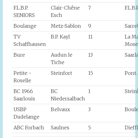
F.L.B.P.
Clair-Chêne
7
F.L.B
SENIORS
Esch
Boulange
Metz-Sablon
9
Sarr
TV
B.P. Kayl
11
La M
Schaffhausen
Mose
Bure
Audun le
13
Saarl
Tiche
Petite -
Steinfort
15
Pont
Roselle
BC 1966
BC
1
Stei
Saarlouis
Niedersalbach
USBP
Belvaux
3
Boule
Dudelange
ABC Forbach
Saulnes
5
Dieff