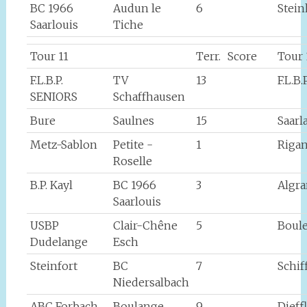
BC 1966
Audun le
6
Stei
Saarlouis
Tiche
Tour 11
Terr.
Score
Tour 
F.L.B.P.
TV
13
F.L.B
SENIORS
Schaffhausen
Bure
Saulnes
15
Saarl
Metz-Sablon
Petite -
1
Rigan
Roselle
B.P. Kayl
BC 1966
3
Algr
Saarlouis
USBP
Clair-Chêne
5
Boule
Dudelange
Esch
Steinfort
BC
7
Schif
Niedersalbach
ABC Forbach
Boulange
9
Dieff