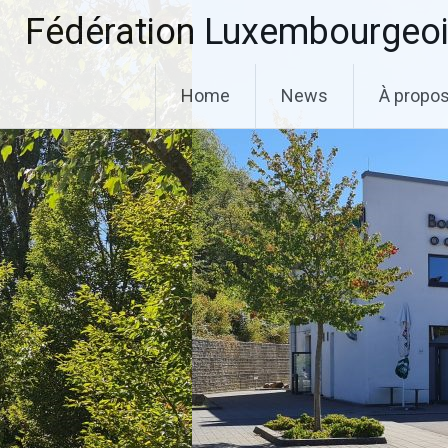
Aller
Fédération Luxembourgeoi
au
contenu
principal
Home
News
À propo