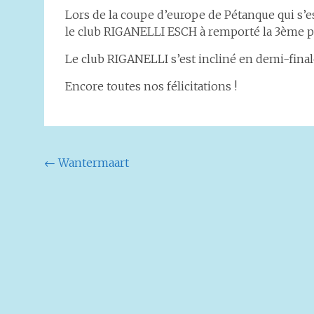
Lors de la coupe d’europe de Pétanque qui s’e
le club RIGANELLI ESCH à remporté la 3ème p
Le club RIGANELLI s’est incliné en demi-fina
Encore toutes nos félicitations !
Navigation
←
Wantermaart
de
l'article