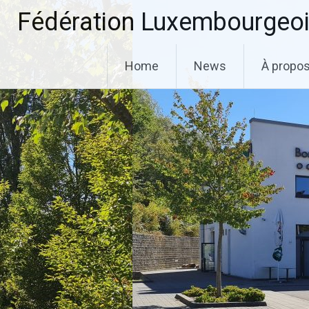
Aller
Fédération Luxembourgeoi
au
contenu
principal
Home
News
À propo