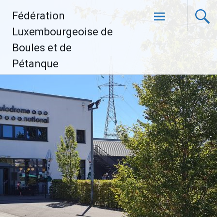
Aller
Fédération
au
contenu
Luxembourgeoise de
principal
Boules et de
Pétanque