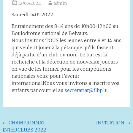
12/05/2022
admin
Samedi 14.05.2022
Entrainement des 8-14 ans de 10h00-12h00 au
Boulodrome national de Belvaux.
Nous invitons TOUS les jeunes entre 8 et 14 ans
qui veulent jouer à la pétanque qu’ils fassent
déjà partie d’un club ou non. Le but est la
recherche et la détection de nouveaux joueurs
en vue de les former pour les compétitions
nationales voire pour l’avenir
international.Nous vous invitons à inscrire vos
enfants par courriel au
secretariat@flbp.lu
.
Navigation
←
CHAMPIONNAT
INVITATION
→
INTERCLUBS 2022