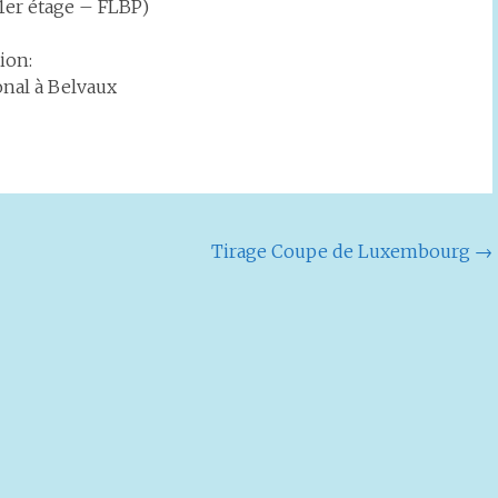
1er étage – FLBP)
ion:
onal à Belvaux
Tirage Coupe de Luxembourg
→