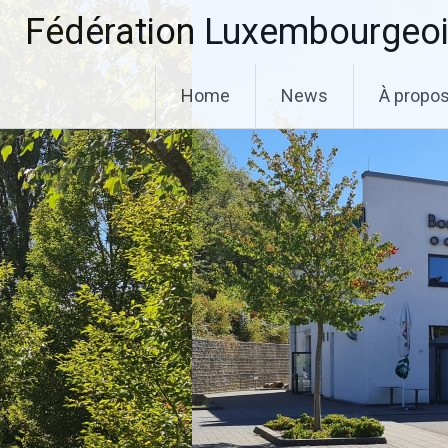
Aller
Fédération Luxembourgeoi
au
contenu
principal
Home
News
À propo