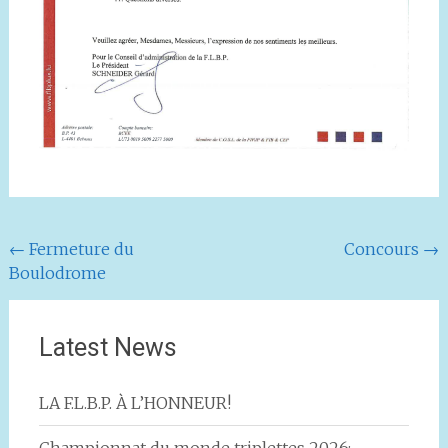
Navigation
←
Fermeture du
Concours
→
Boulodrome
de
l'article
Latest News
LA F.L.B.P. À L’HONNEUR!
Championnat du monde triplettes 2026: