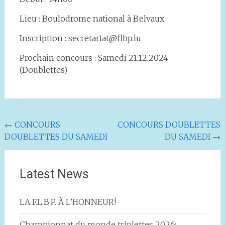
Lieu : Boulodrome national à Belvaux
Inscription : secretariat@flbp.lu
Prochain concours : Samedi 21.12.2024
(Doublettes)
Navigation
←
CONCOURS
CONCOURS DOUBLETTES
DOUBLETTES DU SAMEDI
DU SAMEDI
→
de
l'article
Latest News
LA F.L.B.P. À L’HONNEUR!
Championnat du monde triplettes 2026: