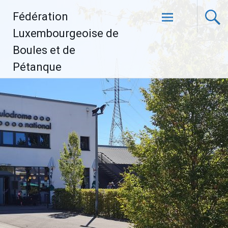
Aller
Fédération
au
contenu
Luxembourgeoise de
principal
Boules et de
Pétanque