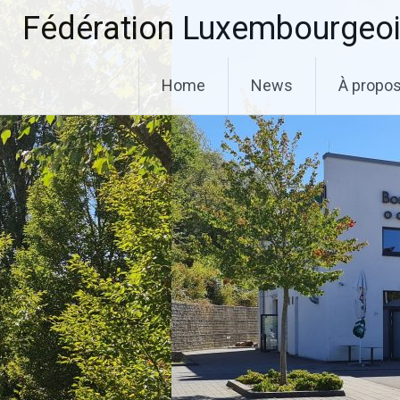
Aller
Fédération Luxembourgeoi
au
contenu
principal
Home
News
À propo