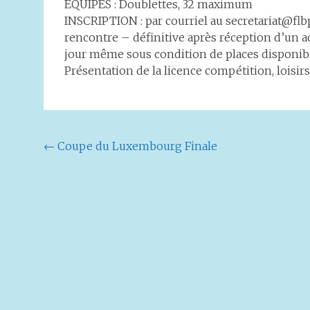
ÉQUIPES : Doublettes, 32 maximum
INSCRIPTION : par courriel au secretariat@flbp
rencontre – définitive après réception d’un ac
jour même sous condition de places disponibl
Présentation de la licence compétition, loisir
Navigation
←
Coupe du Luxembourg Finale
de
l'article