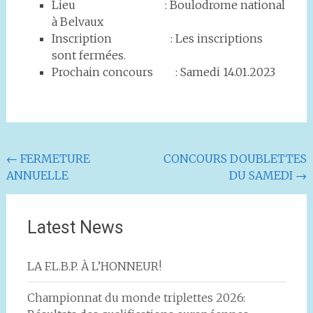
Lieu : Boulodrome national
à Belvaux
Inscription : Les inscriptions
sont fermées.
Prochain concours : Samedi 14.01.2023
Navigation
←
FERMETURE
CONCOURS DOUBLETTES
ANNUELLE
DU SAMEDI
→
de
l'article
Latest News
LA F.L.B.P. À L’HONNEUR!
Championnat du monde triplettes 2026: