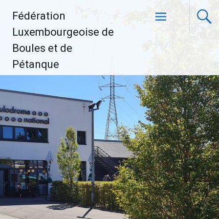
Aller
Fédération
au
contenu
Luxembourgeoise de
principal
Boules et de
Pétanque