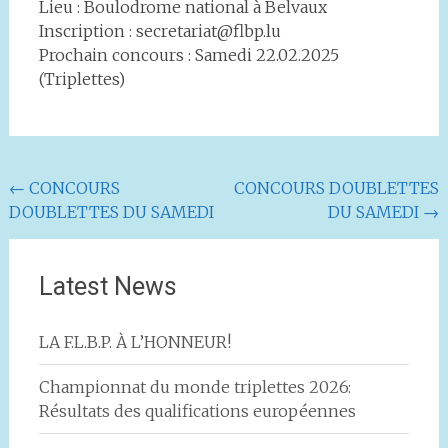
Lieu : Boulodrome national à Belvaux
Inscription : secretariat@flbp.lu
Prochain concours : Samedi 22.02.2025
(Triplettes)
Navigation
←
CONCOURS
CONCOURS DOUBLETTES
DOUBLETTES DU SAMEDI
DU SAMEDI
→
de
l'article
Latest News
LA F.L.B.P. À L’HONNEUR!
Championnat du monde triplettes 2026:
Résultats des qualifications européennes