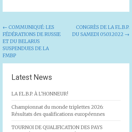
Navigation
←
COMMUNIQUÉ: LES
CONGRÈS DE LA F.L.B.P.
FÉDÉRATIONS DE RUSSIE
DU SAMEDI 05.03.2022
→
de
ET DU BELARUS
l'article
SUSPENDUES DE LA
FMBP
Latest News
LA F.L.B.P. À L’HONNEUR!
Championnat du monde triplettes 2026:
Résultats des qualifications européennes
TOURNOI DE QUALIFICATION DES PAYS