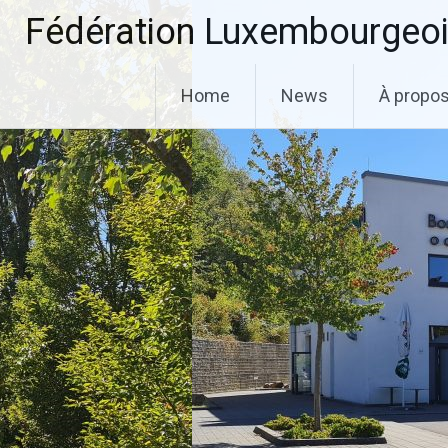
Aller
Fédération Luxembourgeoi
au
contenu
principal
Home
News
À propo