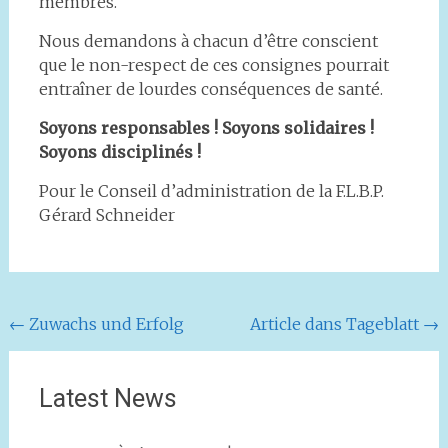
membres.
Nous demandons à chacun d’être conscient
que le non-respect de ces consignes pourrait
entraîner de lourdes conséquences de santé.
Soyons responsables ! Soyons solidaires !
Soyons disciplinés !
Pour le Conseil d’administration de la F.L.B.P.
Gérard Schneider
Navigation
←
Zuwachs und Erfolg
Article dans Tageblatt
→
de
l'article
Latest News