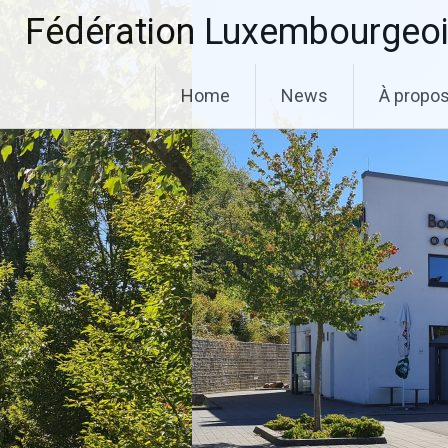
Aller
Fédération Luxembourgeoi
au
contenu
principal
Home
News
À propo