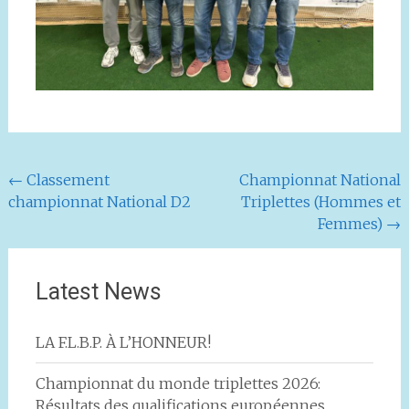
Navigation
←
Classement
Championnat National
championnat National D2
Triplettes (Hommes et
de
Femmes)
→
l'article
Latest News
LA F.L.B.P. À L’HONNEUR!
Championnat du monde triplettes 2026:
Résultats des qualifications européennes