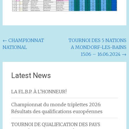
Navigation
←
CHAMPIONNAT
TOURNOI DES 5 NATIONS
NATIONAL
A MONDORF-LES-BAINS
de
15.06 – 16.06.2024
→
l'article
Latest News
LA F.L.B.P. À L’HONNEUR!
Championnat du monde triplettes 2026:
Résultats des qualifications européennes
TOURNOI DE QUALIFICATION DES PAYS