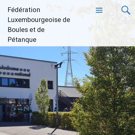
Aller
Fédération
au
contenu
Luxembourgeoise de
principal
Boules et de
Pétanque