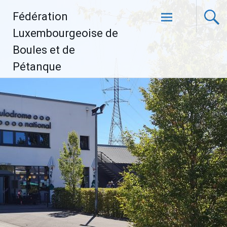
Aller
Fédération
au
contenu
Luxembourgeoise de
principal
Boules et de
Pétanque