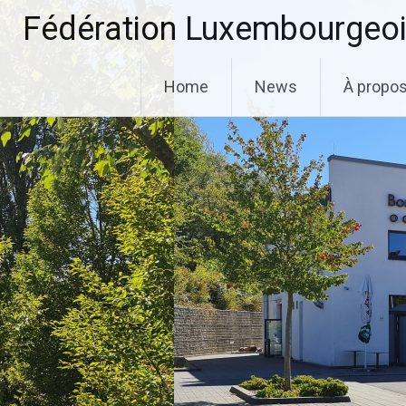
Aller
Fédération Luxembourgeoi
au
contenu
principal
Home
News
À propo