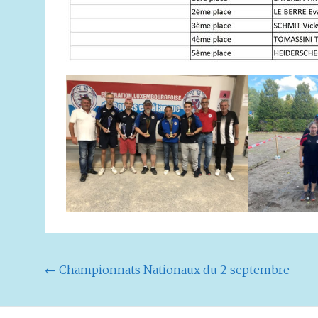
Navigation
←
Championnats Nationaux du 2 septembre
de
l'article