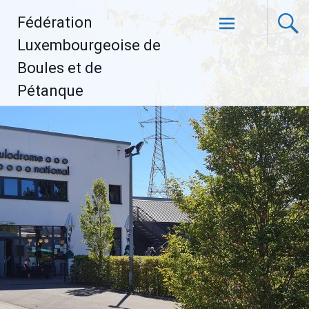
Aller
Fédération
au
contenu
Luxembourgeoise de
principal
Boules et de
Pétanque